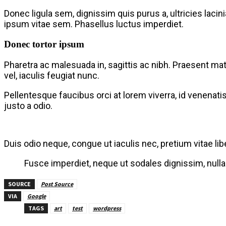
Donec ligula sem, dignissim quis purus a, ultricies lacin
ipsum vitae sem. Phasellus luctus imperdiet.
Donec tortor ipsum
Pharetra ac malesuada in, sagittis ac nibh. Praesent m
vel, iaculis feugiat nunc.
Pellentesque faucibus orci at lorem viverra, id venenati
justo a odio.
Duis odio neque, congue ut iaculis nec, pretium vitae li
Fusce imperdiet, neque ut sodales dignissim, nulla 
SOURCE
Post Source
VIA
Google
TAGS
art
test
wordpress