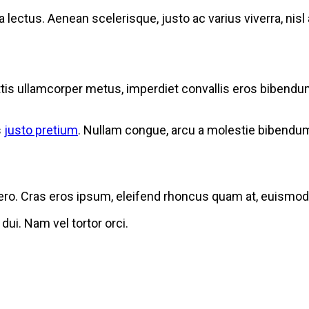
ia lectus. Aenean scelerisque, justo ac varius viverra, nis
attis ullamcorper metus, imperdiet convallis eros bibend
s
justo pretium
. Nullam congue, arcu a molestie bibendum,
bero. Cras eros ipsum, eleifend rhoncus quam at, euismod s
dui. Nam vel tortor orci.