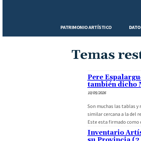
PATRIMONIO ARTÍSTICO
DATO
Temas res
Pere Espalargue
también dicho 
10/05/2026
Son muchas las tablas y 
similar cercana a la del r
Este esta firmado como d
Inventario Artí
su Provincia (2