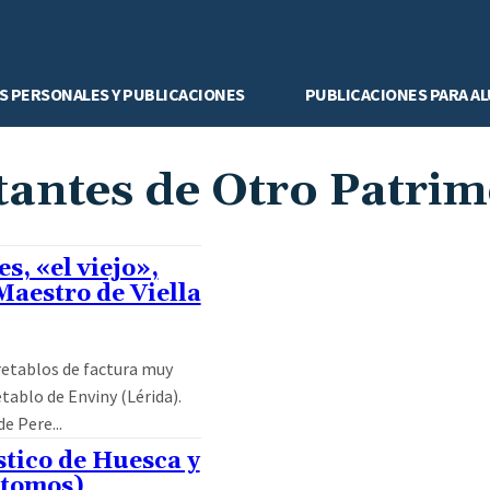
S PERSONALES Y PUBLICACIONES
PUBLICACIONES PARA A
tantes de Otro Patri
s, «el viejo»,
Maestro de Viella
retablos de factura muy
etablo de Enviny (Lérida).
e Pere...
stico de Huesca y
 tomos)