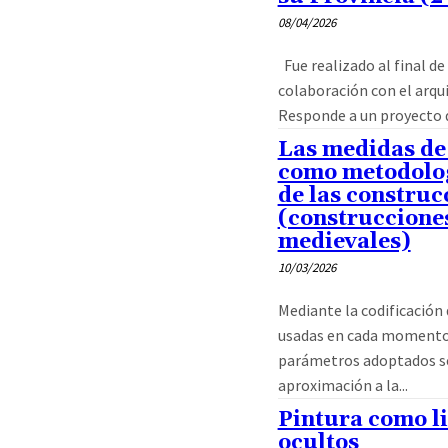
08/04/2026
Fue realizado al final de la década de los setenta en
colaboración con el arqu
Responde a un proyecto q
Las medidas de 
como metodolog
de las construc
(construccione
medievales)
10/03/2026
Mediante la codificación 
usadas en cada momento
parámetros adoptados s
aproximación a la...
Pintura como li
ocultos