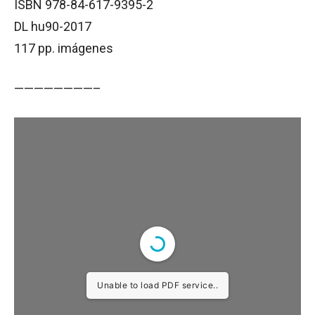
ISBN 978-84-617-9395-2
DL hu90-2017
117 pp. imágenes
————————–
Unable to load PDF service..