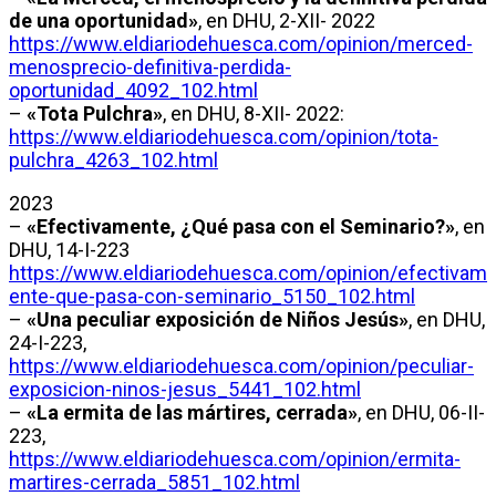
de una oportunidad»
, en DHU, 2-XII- 2022
https://www.eldiariodehuesca.com/opinion/merced-
menosprecio-definitiva-perdida-
oportunidad_4092_102.html
–
«Tota Pulchra»
, en DHU, 8-XII- 2022:
https://www.eldiariodehuesca.com/opinion/tota-
pulchra_4263_102.html
2023
–
«Efectivamente, ¿Qué pasa con el Seminario?»
, en
DHU, 14-I-223
https://www.eldiariodehuesca.com/opinion/efectivam
ente-que-pasa-con-seminario_5150_102.html
–
«Una peculiar exposición de Niños Jesús»
, en DHU,
24-I-223,
https://www.eldiariodehuesca.com/opinion/peculiar-
exposicion-ninos-jesus_5441_102.html
–
«La ermita de las mártires, cerrada»
, en DHU, 06-II-
223,
https://www.eldiariodehuesca.com/opinion/ermita-
martires-cerrada_5851_102.html