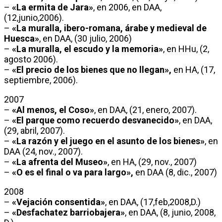
–
«La ermita de Jara»
, en 2006, en DAA,
(12,junio,2006).
–
«La muralla, ibero-romana, árabe y medieval de
Huesca»
, en DAA, (30 julio, 2006)
–
«La muralla, el escudo y la memoria»
, en HHu, (2,
agosto 2006).
–
«El precio de los bienes que no llegan»,
en HA, (17,
septiembre, 2006).
2007
–
«Al menos, el Coso»
, en DAA, (21, enero, 2007).
–
«El parque como recuerdo desvanecido»
, en DAA,
(29, abril, 2007).
–
«La razón y el juego en el asunto de los bienes»
, en
DAA (24, nov., 2007).
–
«La afrenta del Museo»
, en HA, (29, nov., 2007)
–
«O es el final o va para largo»,
en DAA (8, dic., 2007)
2008
–
«Vejación consentida»
, en DAA, (17,feb,2008,D.)
–
«Desfachatez barriobajera»
, en DAA, (8, junio, 2008,