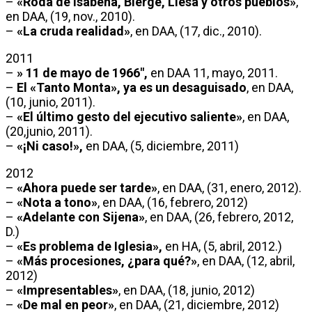
–
«Roda de Isábena, Bierge, Liesa y otros pueblos»
,
en DAA, (19, nov., 2010).
–
«La cruda realidad»
, en DAA, (17, dic., 2010).
2011
–
» 11 de mayo de 1966″,
en DAA 11, mayo, 2011.
–
El «Tanto Monta», ya es un desaguisado
, en DAA,
(10, junio, 2011).
–
«El último gesto del ejecutivo saliente»
, en DAA,
(20,junio, 2011).
–
«¡Ni caso!»,
en DAA, (5, diciembre, 2011)
2012
–
«Ahora puede ser tarde»
, en DAA, (31, enero, 2012).
–
«Nota a tono»
, en DAA, (16, febrero, 2012)
–
«Adelante con Sijena»
, en DAA, (26, febrero, 2012,
D.)
–
«Es problema de Iglesia»,
en HA, (5, abril, 2012.)
–
«Más procesiones, ¿para qué?»
, en DAA, (12, abril,
2012)
–
«Impresentables»
, en DAA, (18, junio, 2012)
–
«De mal en peor»
, en DAA, (21, diciembre, 2012)