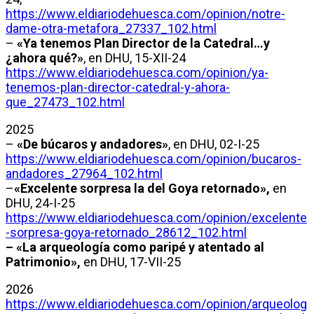
https://www.eldiariodehuesca.com/opinion/notre-
dame-otra-metafora_27337_102.html
–
«Ya tenemos Plan Director de la Catedral…y
¿ahora qué?»
, en DHU, 15-XII-24
https://www.eldiariodehuesca.com/opinion/ya-
tenemos-plan-director-catedral-y-ahora-
que_27473_102.html
2025
–
«De búcaros y andadores»
, en DHU, 02-I-25
https://www.eldiariodehuesca.com/opinion/bucaros-
andadores_27964_102.html
–
«Excelente sorpresa la del Goya retornado»,
en
DHU, 24-I-25
https://www.eldiariodehuesca.com/opinion/excelente
-sorpresa-goya-retornado_28612_102.html
– «La arqueología como paripé y atentado al
Patrimonio»,
en DHU, 17-VII-25
2026
https://www.eldiariodehuesca.com/opinion/arqueolog