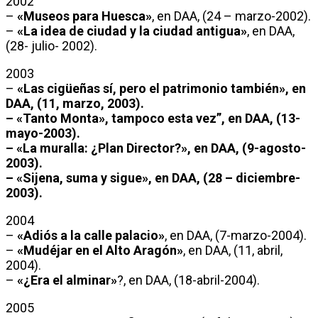
2002
–
«Museos para Huesca»
, en DAA, (24 – marzo-2002).
–
«La idea de ciudad y la ciudad antigua»
, en DAA,
(28- julio- 2002).
2003
–
«Las cigüeñas sí, pero el patrimonio también», en
DAA, (11, marzo, 2003).
–
«Tanto Monta», tampoco esta vez”,
en DAA, (13-
mayo-2003).
–
«La muralla: ¿Plan Director?»,
en DAA, (9-agosto-
2003).
–
«Sijena, suma y sigue»,
en DAA, (28 – diciembre-
2003).
2004
–
«Adiós a la calle palacio»
, en DAA, (7-marzo-2004).
–
«Mudéjar en el Alto Aragón»
, en DAA, (11, abril,
2004).
–
«¿Era el alminar»
?, en DAA, (18-abril-2004).
2005