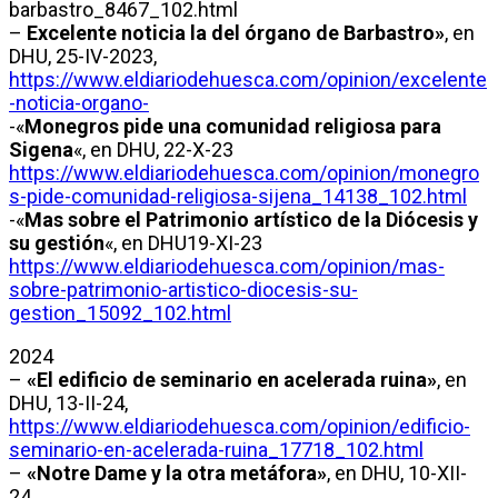
barbastro_8467_102.html
–
Excelente noticia la del órgano de Barbastro»
, en
DHU, 25-IV-2023,
https://www.eldiariodehuesca.com/opinion/excelente
-noticia-organo-
-«
Monegros pide una comunidad religiosa para
Sigena
«, en DHU, 22-X-23
https://www.eldiariodehuesca.com/opinion/monegro
s-pide-comunidad-religiosa-sijena_14138_102.html
-«
Mas sobre el Patrimonio artístico de la Diócesis y
su gestión
«, en DHU19-XI-23
https://www.eldiariodehuesca.com/opinion/mas-
sobre-patrimonio-artistico-diocesis-su-
gestion_15092_102.html
2024
–
«El edificio de seminario en acelerada ruina»
, en
DHU, 13-II-24,
https://www.eldiariodehuesca.com/opinion/edificio-
seminario-en-acelerada-ruina_17718_102.html
–
«Notre Dame y la otra metáfora»
, en DHU, 10-XII-
24,