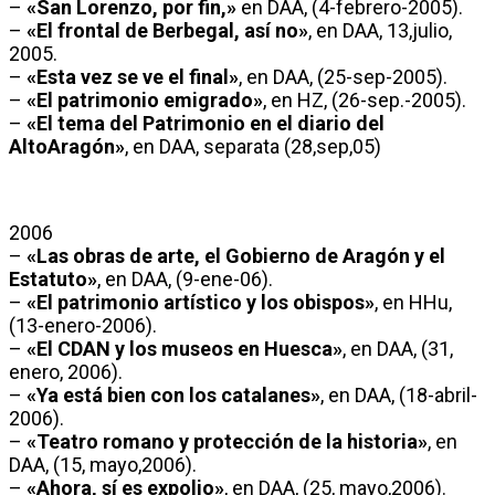
–
«San Lorenzo, por fin,»
en DAA, (4-febrero-2005).
–
«El frontal de Berbegal, así no»
, en DAA, 13,julio,
2005.
–
«Esta vez se ve el final»
, en DAA, (25-sep-2005).
–
«El patrimonio emigrado»
, en HZ, (26-sep.-2005).
–
«El tema del Patrimonio en el diario del
AltoAragón»
, en DAA, separata (28,sep,05)
2006
–
«Las obras de arte, el Gobierno de Aragón y el
Estatuto»
, en DAA, (9-ene-06).
–
«El patrimonio artístico y los obispos»
, en HHu,
(13-enero-2006).
–
«El CDAN y los museos en Huesca»
, en DAA, (31,
enero, 2006).
–
«Ya está bien con los catalanes»
, en DAA, (18-abril-
2006).
–
«Teatro romano y protección de la historia»
, en
DAA, (15, mayo,2006).
–
«Ahora, sí es expolio»
, en DAA, (25, mayo,2006).