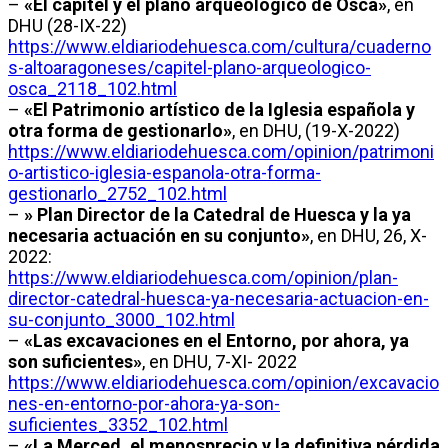
–
«El capitel y el plano arqueológico de Osca»
, en
DHU (28-IX-22)
https://www.eldiariodehuesca.com/cultura/cuaderno
s-altoaragoneses/capitel-plano-arqueologico-
osca_2118_102.html
–
«El Patrimonio artístico de la Iglesia española y
otra forma de gestionarlo»
, en DHU, (19-X-2022)
https://www.eldiariodehuesca.com/opinion/patrimoni
o-artistico-iglesia-espanola-otra-forma-
gestionarlo_2752_102.html
–
» Plan Director de la Catedral de Huesca y la ya
necesaria actuación en su conjunto»
, en DHU, 26, X-
2022:
https://www.eldiariodehuesca.com/opinion/plan-
director-catedral-huesca-ya-necesaria-actuacion-en-
su-conjunto_3000_102.html
–
«Las excavaciones en el Entorno, por ahora, ya
son suficientes»
, en DHU, 7-XI- 2022
https://www.eldiariodehuesca.com/opinion/excavacio
nes-en-entorno-por-ahora-ya-son-
suficientes_3352_102.html
–
«La Merced, el menosprecio y la definitiva pérdida