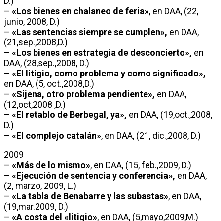
D.)
–
«Los bienes en chalaneo de feria»
, en DAA, (22,
junio, 2008, D.)
–
«Las sentencias siempre se cumplen»,
en DAA,
(21,sep.,2008,D.)
–
«Los bienes en estrategia de desconcierto»,
en
DAA, (28,sep.,2008, D.)
–
«El litigio, como problema y como significado»,
en DAA, (5, oct.,2008,D.)
–
«Sijena, otro problema pendiente»,
en DAA,
(12,oct,2008 ,D.)
–
«El retablo de Berbegal, ya»,
en DAA, (19,oct.,2008,
D.)
–
«El complejo catalán»
, en DAA, (21, dic.,2008, D.)
2009
–
«Más de lo mismo»
, en DAA, (15, feb.,2009, D.)
–
«Ejecución de sentencia y conferencia»,
en DAA,
(2, marzo, 2009, L.)
–
«La tabla de Benabarre y las subastas»
, en DAA,
(19,mar.2009, D.)
–
«A costa del «litigio»
, en DAA, (5,mayo,2009,M.)