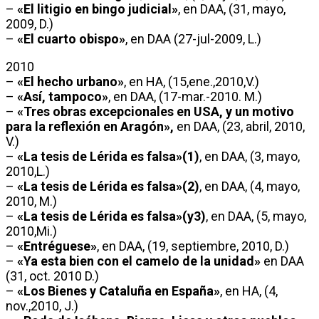
–
«El litigio en bingo judicial»
, en DAA, (31, mayo,
2009, D.)
–
«El cuarto obispo»
, en DAA (27-jul-2009, L.)
2010
–
«El hecho urbano»
, en HA, (15,ene.,2010,V.)
–
«Así, tampoco»
, en DAA, (17-mar.-2010. M.)
–
«Tres obras excepcionales en USA, y un motivo
para la reflexión en Aragón»,
en DAA, (23, abril, 2010,
V.)
–
«La tesis de Lérida es falsa»(1)
, en DAA, (3, mayo,
2010,L.)
–
«La tesis de Lérida es falsa»(2)
, en DAA, (4, mayo,
2010, M.)
–
«La tesis de Lérida es falsa»(y3)
, en DAA, (5, mayo,
2010,Mi.)
–
«Entréguese»
, en DAA, (19, septiembre, 2010, D.)
–
«Ya esta bien con el camelo de la unidad»
en DAA
(31, oct. 2010 D.)
–
«Los Bienes y Cataluña en España»
, en HA, (4,
nov.,2010, J.)