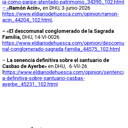
ia-como-paripe-atentado-patrimonio_34390_102.html
– «
Ramón Acín»,
en DHU, 3-junio-2026
https://www.eldiariodehuesca.com/opinion/ramon-
acin_44204_102.html
,
– «El descomunal conglomerado de la Sagrada
Familia,
DHU, 14-VI-0026
https://www.eldiariodehuesca.com/opinion/descomu
nal-conglomerado-sagrada-familia_44575_102.html
–
La senencia definitiva sobre el santuario de
Casbas de Ayerbe»
en DHU, 6-VII-26
l
https://www.eldiariodehuesca.com/opinion/sentenci
a-definitiva-sobre-santuario-casbas-
ayerbe_45231_102.html