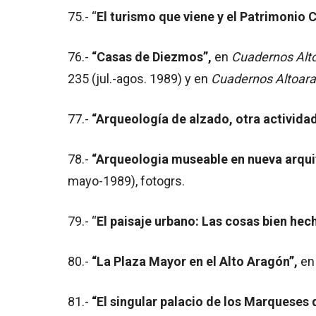
75.- “
El turismo que viene y el Patrimonio C
76.-
“Casas de Diezmos”,
en
Cuadernos Alt
235 (jul.-agos. 1989) y en
Cuadernos Altoar
77.-
“Arqueología de alzado, otra actividad
78.-
“Arqueologia museable en nueva arquit
mayo-1989), fotogrs.
79.- “
El paisaje urbano: Las cosas bien hec
80.-
“La Plaza Mayor en el Alto Aragón”,
e
81.-
“El singular palacio de los Marqueses 