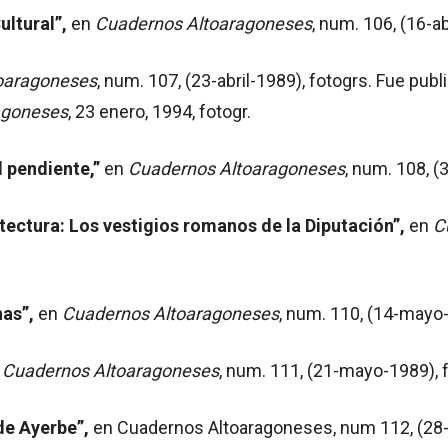
ultural”,
en
Cuadernos Altoaragoneses
, num. 106, (16-ab
oaragoneses
, num. 107, (23-abril-1989), fotogrs. Fue pu
agoneses
, 23 enero, 1994, fotogr.
 pendiente,”
en
Cuadernos Altoaragoneses
, num. 108, (
ectura: Los vestigios romanos de la Diputación”,
en
C
has”,
en
Cuadernos Altoaragoneses
, num. 110, (14-mayo-
n
Cuadernos Altoaragoneses
, num. 111, (21-mayo-1989), f
de Ayerbe”,
en Cuadernos Altoaragoneses, num 112, (28-m