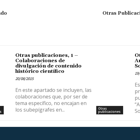
ado
Otras Publicac
Otras publicaciones, 1 –
Ot
Colaboraciones de
Ar
divulgación de contenido
S
histórico científico
19/
20/08/2015
Es
En este apartado se incluyen, las
pr
colaboraciones que, por ser de
pu
tema específico, no encajan en
“A
los subepígrafes en...
Otras
So
s
publicaciones