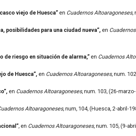
 casco viejo de Huesca”
en
Cuadernos Altoaragoneses
,
a, posibilidades para una ciudad nueva”,
en
Cuadernos
do de riesgo en situación de alarma,”
en
Cuadernos Alt
iejo de Huesca”,
en
Cuadernos Altoaragoneses
, num. 102
co”,
en
Cuadernos Altoaragoneses
, num. 103, (26-marzo-
Cuadernos Altoaragoneses
, num, 104, (Huesca, 2-abril-198
cional”
, en
Cuadernos Altoaragoneses
, num. 105, (9-abr