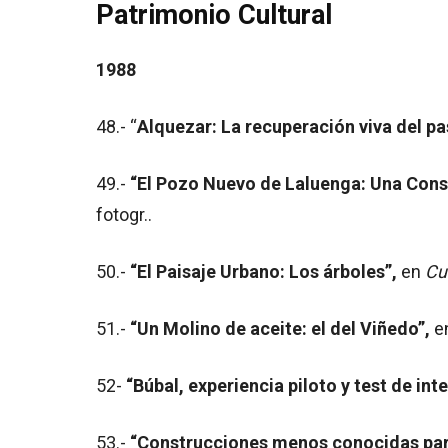
Patrimonio Cultural
1988
48.- “
Alquezar: La recuperación viva del p
49.-
“El Pozo Nuevo de Laluenga: Una Cons
fotogr..
50.-
“El Paisaje Urbano: Los árboles”,
en
Cu
51.-
“Un Molino de aceite: el del Viñedo”,
e
52-
“Búbal, experiencia piloto y test de int
53.-
“Construcciones menos conocidas para 