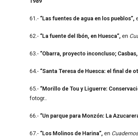
1989
61.-
“Las fuentes de agua en los pueblos”,
62.-
“La fuente del Ibón, en Huesca”,
en
Cua
63.-
“Obarra, proyecto inconcluso; Casbas,
64.-
“Santa Teresa de Huesca: el final de o
65.-
“Morillo de Tou y Liguerre: Conservaci
fotogr..
66.-
“Un parque para Monzón: La Azucarera
67.-
“Los Molinos de Harina”,
en
Cuadernos