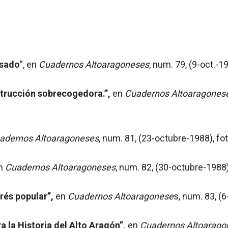
asado
”, en
Cuadernos Altoaragoneses
, num. 79, (9-oct.-19
trucción sobrecogedora.”,
en
Cuadernos Altoaragones
adernos Altoaragoneses
, num. 81, (23-octubre-1988), fo
n
Cuadernos Altoaragoneses
, num. 82, (30-octubre-1988),
erés popular”,
en
Cuadernos Altoaragonese
s, num. 83, (
la Historia del Alto Aragón”,
en
Cuadernos Altoarago