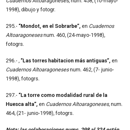
Cuadernos Altoaragoneses
, num. 458, (10-mayo-
1998), dibujo y fotogr.
295.-
“Mondot, en el Sobrarbe”,
en
Cuadernos
Altoaragoneses
num. 460, (24-mayo-1998),
fotogrs.
296.- ,
“Las torres habitacion más antiguas”,
en
Cuadernos Altoaragoneses
num. 462, (7- junio-
1998), fotogrs.
297.-
“La torre como modalidad rural de la
Huesca alta”,
en
Cuadernos Altoaragoneses
, num.
464, (21- junio-1998), fotogrs.
Nota: las colaboraciones nums. 298 al 324 están