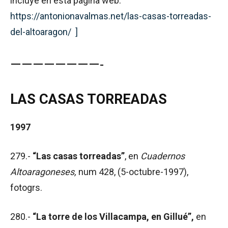
incluye en esta pagina web.
https://antonionavalmas.net/las-casas-torreadas-
del-altoaragon/ ]
————————-
LAS CASAS TORREADAS
1997
279.-
“Las casas torreadas”
, en
Cuadernos
Altoaragoneses,
num 428, (5-octubre-1997),
fotogrs.
280.-
“La torre de los Villacampa, en Gillué”,
en