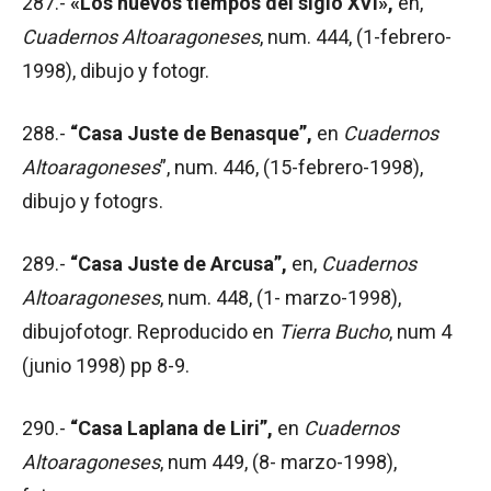
287.-
«Los nuevos tiempos del siglo XVI»,
en,
Cuadernos Altoaragoneses
, num. 444, (1-febrero-
1998), dibujo y fotogr.
288.-
“Casa Juste de Benasque”,
en
Cuadernos
Altoaragoneses
”, num. 446, (15-febrero-1998),
dibujo y fotogrs.
289.-
“Casa Juste de Arcusa”,
en,
Cuadernos
Altoaragoneses
, num. 448, (1- marzo-1998),
dibujofotogr. Reproducido en
Tierra Bucho
, num 4
(junio 1998) pp 8-9.
290.-
“Casa Laplana de Liri”,
en
Cuadernos
Altoaragoneses
, num 449, (8- marzo-1998),