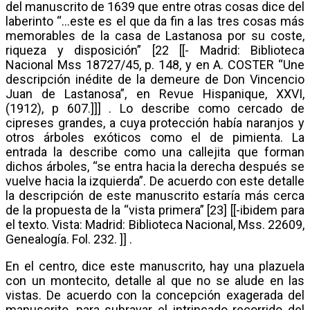
del manuscrito de 1639 que entre otras cosas dice del
laberinto “…este es el que da fin a las tres cosas más
memorables de la casa de Lastanosa por su coste,
riqueza y disposición” [22 [[- Madrid: Biblioteca
Nacional Mss 18727/45, p. 148, y en A. COSTER “Une
descripción inédite de la demeure de Don Vincencio
Juan de Lastanosa”, en Revue Hispanique, XXVI,
(1912), p 607.]]] . Lo describe como cercado de
cipreses grandes, a cuya protección había naranjos y
otros árboles exóticos como el de pimienta. La
entrada la describe como una callejita que forman
dichos árboles, “se entra hacia la derecha después se
vuelve hacia la izquierda”. De acuerdo con este detalle
la descripción de este manuscrito estaría más cerca
de la propuesta de la “vista primera” [23] [[-ibidem para
el texto. Vista: Madrid: Biblioteca Nacional, Mss. 22609,
Genealogía. Fol. 232. ]] .
En el centro, dice este manuscrito, hay una plazuela
con un montecito, detalle al que no se alude en las
vistas. De acuerdo con la concepción exagerada del
manuscrito, para subrayar el intrincado recorrido del