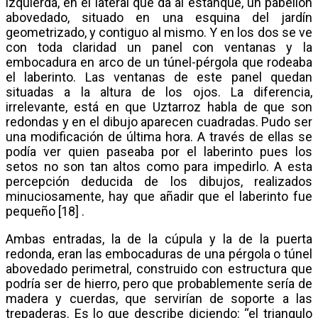
izquierda, en el lateral que da al estanque, un pabellón
abovedado, situado en una esquina del jardín
geometrizado, y contiguo al mismo. Y en los dos se ve
con toda claridad un panel con ventanas y la
embocadura en arco de un túnel-pérgola que rodeaba
el laberinto. Las ventanas de este panel quedan
situadas a la altura de los ojos. La diferencia,
irrelevante, está en que Uztarroz habla de que son
redondas y en el dibujo aparecen cuadradas. Pudo ser
una modificación de última hora. A través de ellas se
podía ver quien paseaba por el laberinto pues los
setos no son tan altos como para impedirlo. A esta
percepción deducida de los dibujos, realizados
minuciosamente, hay que añadir que el laberinto fue
pequeño [18] .
Ambas entradas, la de la cúpula y la de la puerta
redonda, eran las embocaduras de una pérgola o túnel
abovedado perimetral, construido con estructura que
podría ser de hierro, pero que probablemente sería de
madera y cuerdas, que servirían de soporte a las
trepaderas. Es lo que describe diciendo: “el triangulo