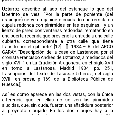
Uztarroz describe al lado del estanque lo que del
laberinto se veía: “Por la parte de poniente (del
estanque) se ve un gabinete cuadrado que remata en
cúpula redonda con pirámides en las esquinas… y un
lienzo de pared con ventanas redondas, rematando en
una puerta redonda que previene la entrada a una calle
cubierta, correspondiente a otra calle que tiene
tránsito por el gabinete” [17] . [[- 1934 – R. del ARCO
GARAY, “Descripción de la casa de Lastanosa, por el
cronista Francisco Andrés de Uztarroz, a mediados del
siglo XVII ” en La Erudición Aragonesa en el siglo XVII
en torno a Lastanosa, Madrid 1934, pp. 251,
trascripción del texto de Latassa/Uztarroz, del siglo
XVIII, en prosa, p 169, de la Biblioteca Pública de
Huesca.]] .
Así es como aparece en las dos vistas, con la única
diferencia que en ellas no se ven las pirámides
aludidas, que, sin duda, fueron una añadidura posterior
al proyecto dibujado. En los dos dibujos hay a la