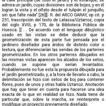
admira un jardín, cuyas divisiones son de bojes, y en él
logran la vista y el olfato desde el tulipán el junquillo,
sin que falte nada” [26][[- R. del ARCO GARAY, op cit. p
251, trascripción del texto de Latassa/Uztarroz, copia
del siglo XVIII, p 170, de la Biblioteca Pública de
Huesca. ]] . . De acuerdo con el lenguaje dibujístico
usado en las vistas se debe deducir que la
geometrización de esta parte fue pensada por el
jardinero diseñador para áridos de distinto color o
textura, que diferenciarían las sendas de los parterres
geometrizados. En los otros parterres dibujados en
las mismas vistas aparecen los alzados de los setos,
cuando se supone que serían levantados.
Probablemente no fue esta la propuesta dibujada para
el jardín geometrizado, y, a la hora de llevarlo a cabo, la
delimitación se hizo con setos de boj para contener
flores, pues de unos y otras habla Uztarroz. Anotación
que hay que tener en cuenta para hacerse una idea
exacta de lo que en realidad se hizo. Nada tiene de
particular que, sobre la marcha, se reinterprete o
modifique un proyecto previamente diseñado.