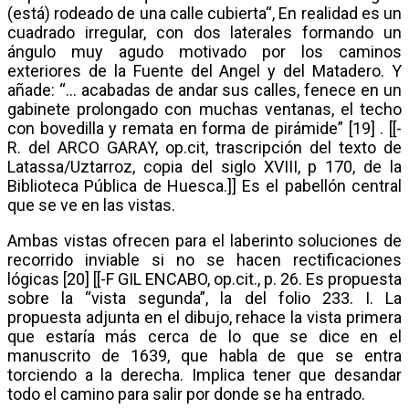
(está) rodeado de una calle cubierta“, En realidad es un
cuadrado irregular, con dos laterales formando un
ángulo muy agudo motivado por los caminos
exteriores de la Fuente del Angel y del Matadero. Y
añade: “… acabadas de andar sus calles, fenece en un
gabinete prolongado con muchas ventanas, el techo
con bovedilla y remata en forma de pirámide” [19] . [[-
R. del ARCO GARAY, op.cit, trascripción del texto de
Latassa/Uztarroz, copia del siglo XVIII, p 170, de la
Biblioteca Pública de Huesca.]] Es el pabellón central
que se ve en las vistas.
Ambas vistas ofrecen para el laberinto soluciones de
recorrido inviable si no se hacen rectificaciones
lógicas [20] [[-F GIL ENCABO, op.cit., p. 26. Es propuesta
sobre la “vista segunda”, la del folio 233. I. La
propuesta adjunta en el dibujo, rehace la vista primera
que estaría más cerca de lo que se dice en el
manuscrito de 1639, que habla de que se entra
torciendo a la derecha. Implica tener que desandar
todo el camino para salir por donde se ha entrado.