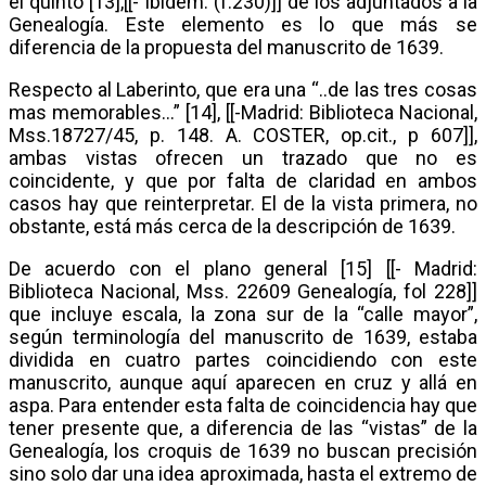
el quinto [13],[[- Ibidem. (f.230)]] de los adjuntados a la
Genealogía. Este elemento es lo que más se
diferencia de la propuesta del manuscrito de 1639.
Respecto al Laberinto, que era una “..de las tres cosas
mas memorables…” [14], [[-Madrid: Biblioteca Nacional,
Mss.18727/45, p. 148. A. COSTER, op.cit., p 607]],
ambas vistas ofrecen un trazado que no es
coincidente, y que por falta de claridad en ambos
casos hay que reinterpretar. El de la vista primera, no
obstante, está más cerca de la descripción de 1639.
De acuerdo con el plano general [15] [[- Madrid:
Biblioteca Nacional, Mss. 22609 Genealogía, fol 228]]
que incluye escala, la zona sur de la “calle mayor”,
según terminología del manuscrito de 1639, estaba
dividida en cuatro partes coincidiendo con este
manuscrito, aunque aquí aparecen en cruz y allá en
aspa. Para entender esta falta de coincidencia hay que
tener presente que, a diferencia de las “vistas” de la
Genealogía, los croquis de 1639 no buscan precisión
sino solo dar una idea aproximada, hasta el extremo de