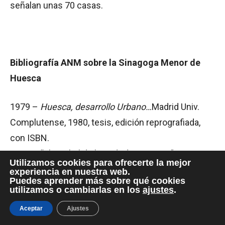
señalan unas 70 casas.
Bibliografía ANM sobre la Sinagoga Menor de
Huesca
1979 –
Huesca, desarrollo Urbano…
Madrid Univ.
Complutense, 1980, tesis, edición reprografiada,
con ISBN.
1980 – “El Arrabal de la Judería Oscense”, en
Utilizamos cookies para ofrecerte la mejor
Sefarad
, XL, (Madrid, CSIC, 1980), pp. 77-97,
experiencia en nuestra web.
Puedes aprender más sobre qué cookies
fotogrs., dibujos y plantas.
utilizamos o cambiarlas en los
ajustes
.
1983 – NAVAL MAS, A y J., “El viejo ‘barrio Nuevo’ y
Aceptar
Ajustes
la antigua Judería de Huesca” en El Periódico de